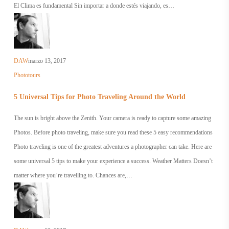
El Clima es fundamental Sin importar a donde estés viajando, es…
DAW
marzo 13, 2017
5
Phototours
Universal
5 Universal Tips for Photo Traveling Around the World
Tips
for
The sun is bright above the Zenith. Your camera is ready to capture some amazing
Photo
Photos. Before photo traveling, make sure you read these 5 easy recommendations
Traveling
Photo traveling is one of the greatest adventures a photographer can take. Here are
Around
some universal 5 tips to make your experience a success. Weather Matters Doesn’t
the
matter where you’re travelling to. Chances are,…
World