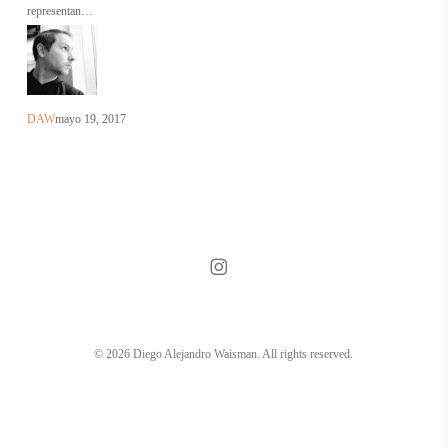
Optica
representan…
DAW
mayo 19, 2017
instagram
© 2026 Diego Alejandro Waisman. All rights reserved.