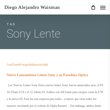
Skip
Men
Diego Alejandro Waisman
to
main
content
TAG
Sony Lente
Nuevo
Arte
Diseño
Fotografía
Interactividad
Lanzamiento
Nuevo Lanzamiento Lentes Sony y su Paradója Optica
Lentes
Sony
Los Nuevos Lentes Sony Estos nuevos lentes Sony fueron anunciados ayer, el FE
y
16-35mm f/2.8 y el 12-24mm f/4. Ambos son full frame para cuerpos como la A7II
su
y la nueva A9. Esta fue una sorpresa para todos - a menos que creas todos los
Paradója
rumores ciruclando por el website de Alpha Rumors - Sin embargo, ambos lentes