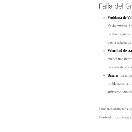
Falla del 
Problema de Vol
rígido externo. L
un disco rígido (
que la falla en d
Velocidad de tr
puedes transferir
para transferir el
Batería:
La única
problema en la tr
suficiente para c
Estos tres obstáculos (s
Desde el principio me e