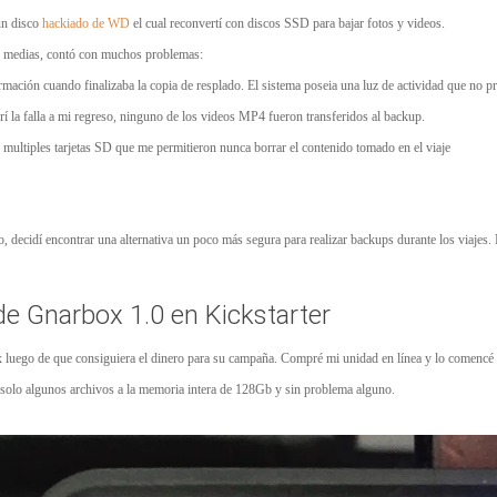
 un disco
h
a
ckiado de WD
el cual reconvertí con discos SSD para bajar fotos y videos.
 medias, contó con muchos problemas:
rmación cuando finalizaba la copia de resplado. El sistema poseia una luz de actividad que no p
í la falla a mi regreso, ninguno de los videos MP4 fueron transferidos al backup.
 multiples tarjetas SD que me permitieron nunca borrar el contenido tomado en el viaje
do, decidí encontrar una alternativa un poco más segura para realizar backups durante los viajes. N
 Gnarbox 1.0 en Kickstarter
luego de que consiguiera el dinero para su campaña. Compré mi unidad en línea y lo comencé a u
solo algunos archivos a la memoria intera de 128Gb y sin problema alguno.