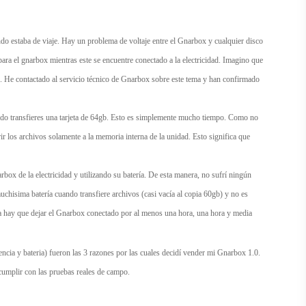
ndo estaba de viaje. Hay un problema de voltaje entre el Gnarbox y cualquier disco
ara el gnarbox mientras este se encuentre conectado a la electricidad. Imagino que
. He contactado al servicio técnico de Gnarbox sobre este tema y han confirmado
ndo transfieres una tarjeta de 64gb. Esto es simplemente mucho tiempo. Como no
ir los archivos solamente a la memoria interna de la unidad. Esto significa que
box de la electricidad y utilizando su batería. De esta manera, no sufrí ningún
chisima batería cuando transfiere archivos (casi vacía al copia 60gb) y no es
tera hay que dejar el Gnarbox conectado por al menos una hora, una hora y media
rencia y bateria) fueron las 3 razones por las cuales decidí vender mi Gnarbox 1.0.
cumplir con las pruebas reales de campo.