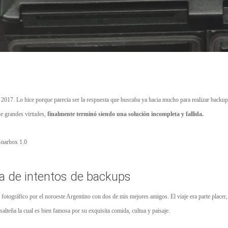
17. Lo hice porque parecia ser la respuesta que buscaba ya hacia mucho para realizar backups
e grandes virtudes,
finalmente terminó siendo una solución incompleta y fallida.
Gnarbox 1.0
ia de intentos de backups
e fotográfico por el noroeste Argentino con dos de mis mejores amigos. El viaje era parte placer
 salteña la cual es bien famosa por su exquisita comida, cultua y paisaje.