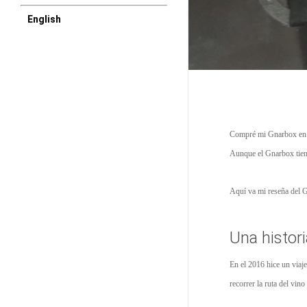
English
Compré mi Gnarbox en 20
Aunque el Gnarbox tien
Aquí va mi reseña del 
Una histor
En el 2016 hice un viaj
recorrer la ruta del vino