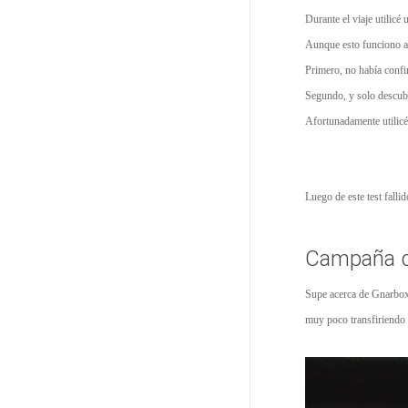
Durante el viaje utilicé
Aunque esto funciono a
Primero, no había confi
Segundo, y solo descubr
Afortunadamente utilicé
Luego de este test falli
Campaña de
Supe acerca de Gnarbox 
muy poco transfiriendo 