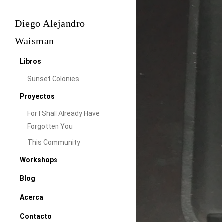
Skip
to
Diego Alejandro
main
Waisman
content
Libros
Sunset Colonies
Proyectos
For I Shall Already Have
Forgotten You
This Community
Workshops
Blog
Acerca
Contacto