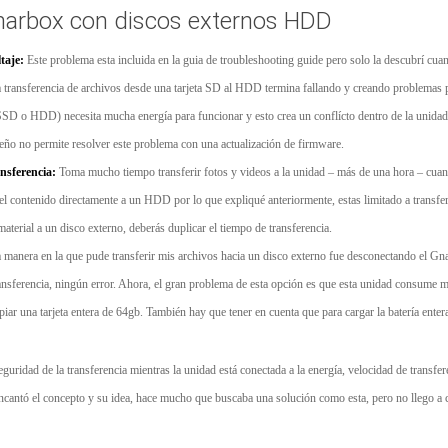
Gnarbox con discos externos HDD
taje:
Este problema esta incluida en la guia de troubleshooting guide pero solo la descubrí cua
a transferencia de archivos desde una tarjeta SD al HDD termina fallando y creando problemas p
SSD o HDD) necesita mucha energía para funcionar y esto crea un conflícto dentro de la unidad
iseño no permite resolver este problema con una actualización de firmware.
ansferencia:
Toma mucho tiempo transferir fotos y videos a la unidad – más de una hora – cua
 el contenido directamente a un HDD por lo que expliqué anteriormente, estas limitado a transfer
 material a un disco externo, deberás duplicar el tiempo de transferencia.
 manera en la que pude transferir mis archivos hacia un disco externo fue desconectando el Gnar
ansferencia, ningún error. Ahora, el gran problema de esta opción es que esta unidad consume mu
opiar una tarjeta entera de 64gb. También hay que tener en cuenta que para cargar la batería en
eguridad de la transferencia mientras la unidad está conectada a la energía, velocidad de transfe
ncantó el concepto y su idea, hace mucho que buscaba una solución como esta, pero no llego a 