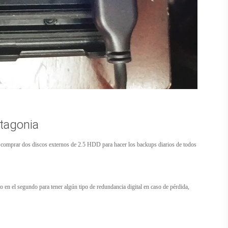
atagonia
í comprar dos discos externos de 2.5 HDD para hacer los backups diarios de todos
 en el segundo para tener algún tipo de redundancia digital en caso de pérdida,