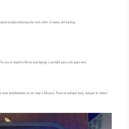
roporcionaba información real sobre el status del backup.
o era el objetivo llevar una laptop o portátil para solo para esto.
sar timidamente en un viaje a Mexico. Parecia trabajar bien, aunque lo utilicé