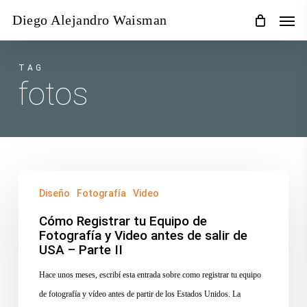
Skip
Men
Diego Alejandro Waisman
to
main
content
TAG
fotos
Cómo
Diseño
Fotografía
Video
Registrar
tu
Cómo Registrar tu Equipo de
Fotografía y Video antes de salir de
Equipo
USA – Parte II
de
Hace unos meses, escribí esta entrada sobre como registrar tu equipo
Fotografía
de fotografía y vídeo antes de partir de los Estados Unidos. La
y