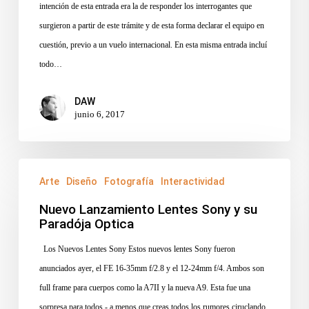
intención de esta entrada era la de responder los interrogantes que
Video
surgieron a partir de este trámite y de esta forma declarar el equipo en
antes
cuestión, previo a un vuelo internacional. En esta misma entrada incluí
de
todo…
salir
de
DAW
USA
junio 6, 2017
–
Parte
II
Nuevo
Arte
Diseño
Fotografía
Interactividad
Lanzamiento
Lentes
Nuevo Lanzamiento Lentes Sony y su
Paradója Optica
Sony
y
Los Nuevos Lentes Sony Estos nuevos lentes Sony fueron
su
anunciados ayer, el FE 16-35mm f/2.8 y el 12-24mm f/4. Ambos son
Paradója
full frame para cuerpos como la A7II y la nueva A9. Esta fue una
Optica
sorpresa para todos - a menos que creas todos los rumores ciruclando